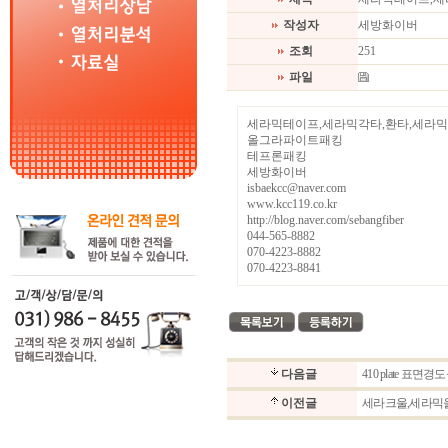
작성자
세방화이버
조회
251
파일
세라믹테이프,세라믹각타,환타,세라
올그라파이트패킹
테프론패킹
세방화이버
isbaekcc@naver.com
www.kcc119.co.kr
http://blog.naver.com/sebangfiber
044-565-8882
070-4223-8882
070-4223-8841
다음글
410 plate 표
이전글
세라크울,세라믹