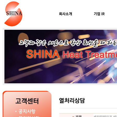
제목
세라믹테이프,세